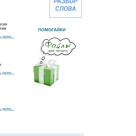
рсия
етям
ПОМОГАЙКИ
 далее...
х.
 далее...
 далее...